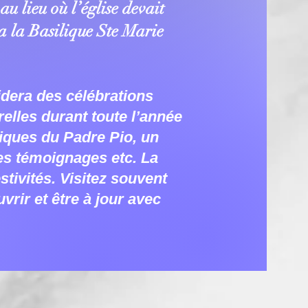
u lieu où l’église devait
a la Basilique Ste Marie
dera des célébrations
relles durant toute l’année
liques du Padre Pio, un
des témoignages etc. La
tivités. Visitez souvent
rir et être à jour avec