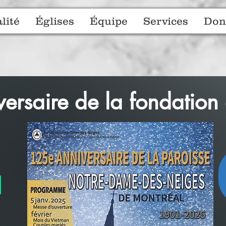
lité
Églises
Équipe
Services
Don
rsaire de la fondation 